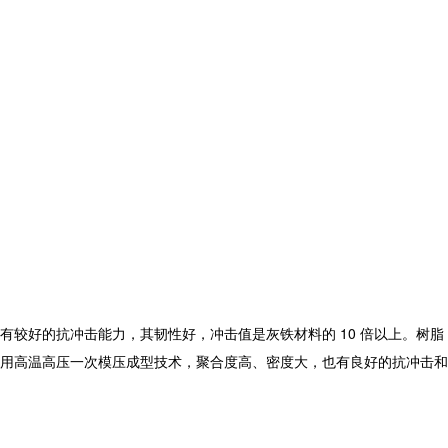
较好的抗冲击能力，其韧性好，冲击值是灰铁材料的 10 倍以上。树脂
用高温高压一次模压成型技术，聚合度高、密度大，也有良好的抗冲击和