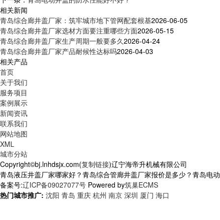
相关新闻
青岛综合廊井盖厂家：筑牢城市地下管网配套根基
2026-06-05
青岛综合廊井盖厂家选材方面要注重哪些方面
2026-05-15
青岛综合廊井盖厂家生产周期一般要多久
2026-04-24
青岛综合廊井盖厂家产品耐候性达标吗
2026-04-03
相关产品
首页
关于我们
服务项目
案例展示
新闻资讯
联系我们
网站地图
XML
城市分站
Copyright©bj.lnhdsjx.com(
复制链接
)辽宁海帝升机械有限公司
青岛液压井盖厂家哪家好？青岛综合管廊井盖厂家报价是多少？青岛电动井盖
备案号:
辽ICP备09027077号
Powered by
筑巢ECMS
热门城市推广:
沈阳
青岛
重庆
杭州
南京
深圳
厦门
海口