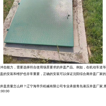
冲击能力，需要选择符合使用场景要求的井盖产品。例如，在机动车道等
盖的安装和维护也非常重要，正确的安装可以保证沈阳综合廊井盖厂家的
质量怎么样？辽宁海帝升机械有限公司专业承接青岛液压井盖厂家,青岛综合管
:00:00