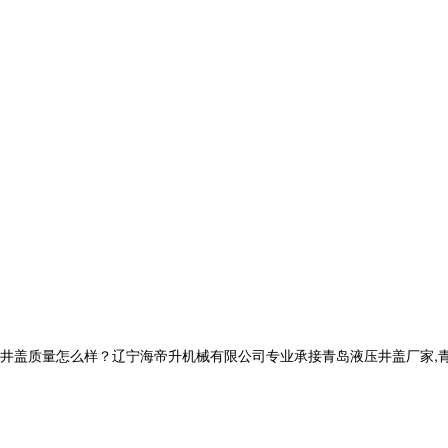
质量怎么样？辽宁海帝升机械有限公司专业承接青岛液压井盖厂家,青岛综合管