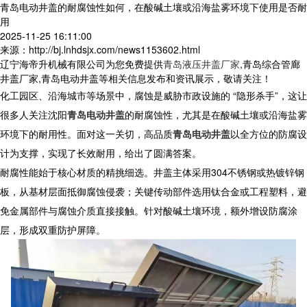
青岛电动井盖的耐腐蚀性如何，在酸碱土壤或沿海盐雾环境下使用是否耐
用
2025-11-25 16:11:00
来源：http://bj.lnhdsjx.com/news1153602.html
辽宁海帝升机械有限公司为您免费提供
青岛液压井盖厂家
,青岛综合管廊
井盖厂家,青岛电动井盖等相关信息发布和资讯展示，敬请关注！
化工园区、沿海城市等场景中，腐蚀是威胁市政设施的 “隐形杀手”，这让
很多人关注
沈阳
青岛电动井盖
的耐腐蚀性，尤其是在酸碱土壤或沿海盐雾
环境下的耐用性。面对这一关切，高品质
青岛电动井盖
以全方位的防腐设
计为支撑，实现了长效耐用，给出了圆满答案。
耐腐性能始于核心材质的精挑细选。井盖主体采用304不锈钢或热镀锌钢
板，从基材层面抵御腐蚀侵袭；关键传动部件选用钛合金或工程塑料，避
免金属部件与腐蚀介质直接接触。针对酸碱土壤环境，额外增设防腐涂
层，形成双重防护屏障。