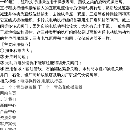
一90度），这种执行组织适用于操纵蝶阀、挡板之类的旋转式操控阀。
直行程执行组织接纳输入的直流电流信号后使电动机转动，然后经减速器
减速并转换为直线位移输出，去操纵单座、双座、三通等各种操控阀和其
它直线式操控组织。多转式电动执行组织首要用来开启和封闭闸阀、截止
阀等多转式阀门，因为它的电机功率比较大，大的有几十千瓦，一般多用
于就地操纵和遥控。这三种类型的执行组织都是以两相沟通电动机为动力
的方位伺服组织，三者电气原理完全相同，仅仅减速器不一样。
【主要应用特点】
① 扭矩和推力大；
② 开关时间短；
③ 无动力电源情况下能够还能继续开关阀门；
④ 应用领域：输油管线、石油罐区紧急关断、水利防水锤和紧急关断、
井口、石化、钢厂高炉放散塔及动力厂矿煤气快切阀等。
相关标签：
电液执行器
,
电液执行器
,
上一个：青岛钢盖板
下一个：青岛花纹板盖板
网站首页
走进我们
新闻中心
产品中心
资质荣誉
客户案例
联系我们